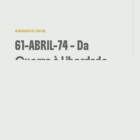
ARQUIVO 2018
61-ABRIL-74 – Da
Guerra à Liberdade
25 abril Comemorações 2018 Terça-feira, 24
de Abril às 21:30 – 23:00 Parada Chaimite, Ex
Escola Prática de Cavalaria, Santarém O
espetáculo “61-ABRIL-74” retrata as
situações vividas nos diversos sectores…
61-
SAIBA MAIS
ABRIL-
74