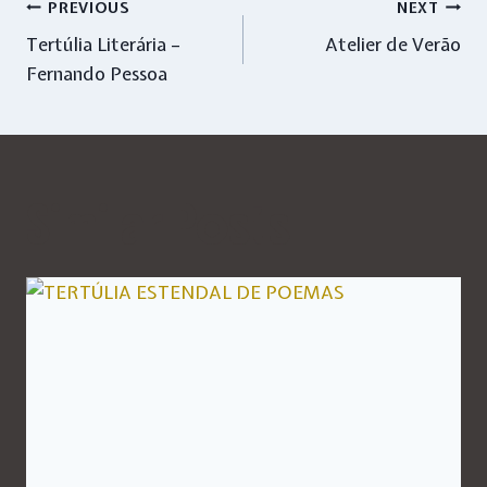
Navegação
PREVIOUS
NEXT
Tertúlia Literária –
Atelier de Verão
de
Fernando Pessoa
artigos
Similar Posts