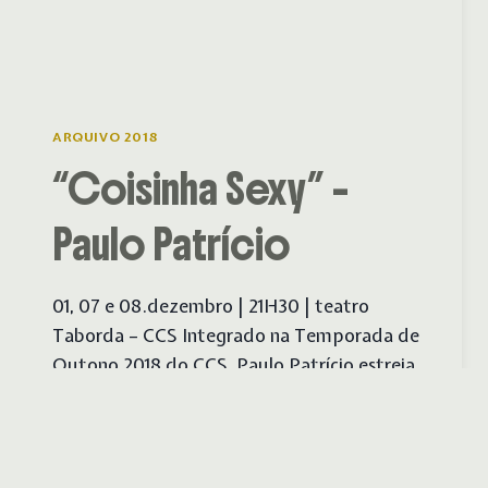
ARQUIVO 2018
“Coisinha Sexy” –
Paulo Patrício
01, 07 e 08.dezembro | 21H30 | teatro
Taborda – CCS Integrado na Temporada de
Outono 2018 do CCS, Paulo Patrício estreia
“Coisinha Sexy”. Sinopse: Se rir é o melhor…
“COISINHA
SAIBA MAIS
SEXY”
–