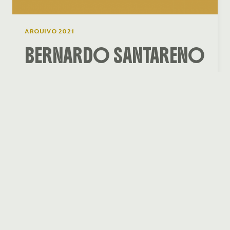
ARQUIVO 2021
BERNARDO SANTARENO
– Da nascente até ao
mar
JOSÉ MIGUEL NORAS BERNARDO
SANTARENO Da nascente até ao mar O
Círculo Cultural Scalabitano e a Âncora
Editora têm o prazer de a/o convidar para a
apresentação do livro Bernardo…
BERNARDO
SAIBA MAIS
SANTARENO