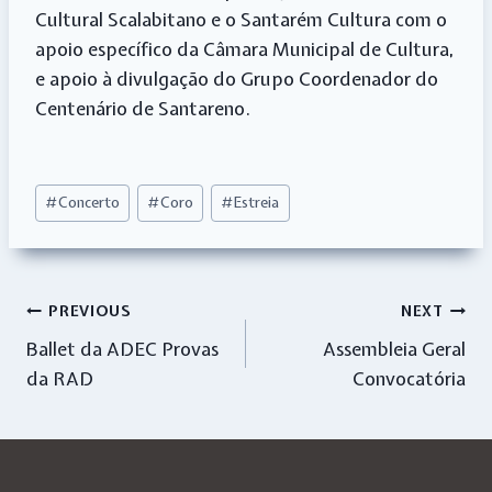
Cultural Scalabitano e o Santarém Cultura com o
apoio específico da Câmara Municipal de Cultura,
e apoio à divulgação do Grupo Coordenador do
Centenário de Santareno.
Post
#
Concerto
#
Coro
#
Estreia
Tags:
Navegação
PREVIOUS
NEXT
Ballet da ADEC Provas
Assembleia Geral
de
da RAD
Convocatória
artigos