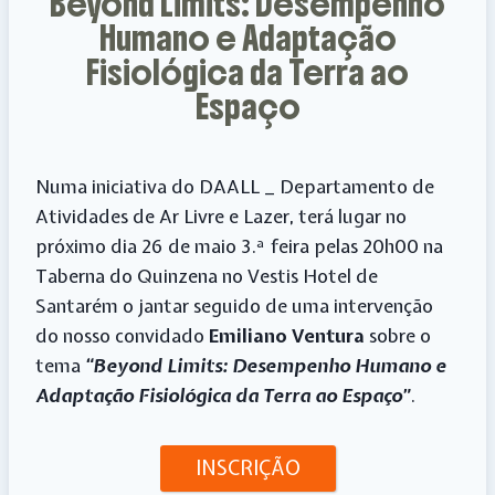
Beyond Limits: Desempenho
o
o
o
o
o
v
n
n
n
n
n
i
Humano e Adaptação
T
F
P
L
R
a
w
a
i
i
e
E
i
c
n
n
d
m
Fisiológica da Terra ao
t
e
t
k
d
a
t
b
e
e
i
i
Espaço
e
o
r
d
t
l
r
o
e
I
k
s
n
t
Numa iniciativa do DAALL _ Departamento de
Atividades de Ar Livre e Lazer, terá lugar no
próximo dia 26 de maio 3.ª feira pelas 20h00 na
Taberna do Quinzena no Vestis Hotel de
Santarém o jantar seguido de uma intervenção
do nosso convidado
Emiliano Ventura
sobre o
tema
“Beyond Limits: Desempenho Humano e
Adaptação Fisiológica da Terra ao Espaço”
.
INSCRIÇÃO