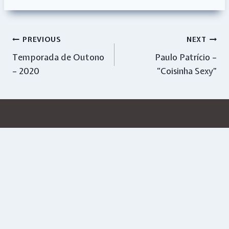
Navegação
PREVIOUS
NEXT
Temporada de Outono
Paulo Patrício –
de
– 2020
“Coisinha Sexy”
artigos
Similar Posts