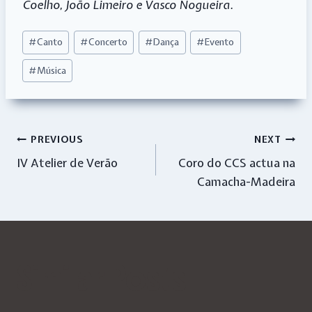
Coelho, João Limeiro e Vasco Nogueira.
Post
#
Canto
#
Concerto
#
Dança
#
Evento
Tags:
#
Música
Navegação
PREVIOUS
NEXT
IV Atelier de Verão
Coro do CCS actua na
de
Camacha-Madeira
artigos
Similar Posts