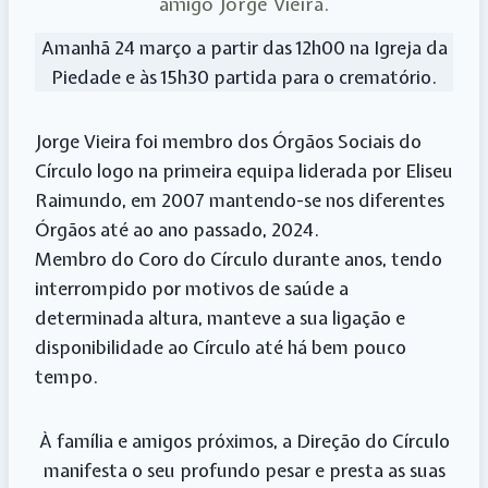
amigo Jorge Vieira.
w
a
i
i
e
E
i
c
n
n
d
m
t
e
t
k
d
a
Amanhã 24 março a partir das 12h00 na Igreja da
t
b
e
e
i
i
e
o
r
d
t
l
Piedade e às 15h30 partida para o crematório.
r
o
e
I
k
s
n
t
Jorge Vieira foi membro dos Órgãos Sociais do
Círculo logo na primeira equipa liderada por Eliseu
Raimundo, em 2007 mantendo-se nos diferentes
Órgãos até ao ano passado, 2024.
Membro do Coro do Círculo durante anos, tendo
interrompido por motivos de saúde a
determinada altura, manteve a sua ligação e
disponibilidade ao Círculo até há bem pouco
tempo.
À família e amigos próximos, a Direção do Círculo
manifesta o seu profundo pesar e presta as suas