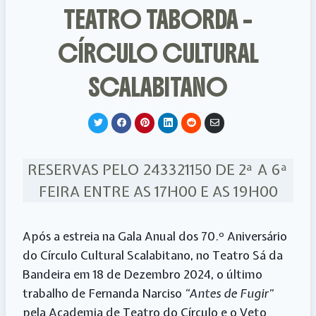
TEATRO TABORDA –
CÍRCULO CULTURAL
SCALABITANO
S
S
S
S
S
S
h
h
h
h
h
h
a
a
a
a
a
a
r
r
r
r
r
r
e
e
e
e
e
e
RESERVAS PELO 243321150 DE 2ª A 6ª
o
o
o
o
o
v
n
n
n
n
n
i
T
F
P
L
R
a
FEIRA ENTRE AS 17H00 E AS 19H00
w
a
i
i
e
E
i
c
n
n
d
m
t
e
t
k
d
a
t
b
e
e
i
i
e
o
r
d
t
l
Após a estreia na Gala Anual dos 70.º Aniversário
r
o
e
I
k
s
n
do Círculo Cultural Scalabitano, no Teatro Sá da
t
Bandeira em 18 de Dezembro 2024, o último
trabalho de Fernanda Narciso
“Antes de Fugir”
pela Academia de Teatro do Círculo e o Veto