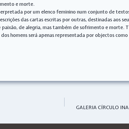
k
s
n
rimento e morte.
t
nterpretada por um elenco feminino num conjunto de texto
scrições das cartas escritas por outras, destinadas aos s
e paixão, de alegria, mas também de sofrimento e morte. 
os homens será apenas representada por objectos como bo
GALERIA CÍRCULO IN