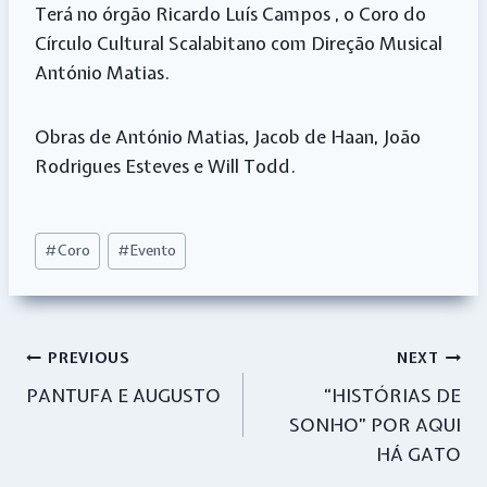
Terá no órgão Ricardo Luís Campos , o Coro do
Círculo Cultural Scalabitano com Direção Musical
António Matias.
Obras de António Matias, Jacob de Haan, João
Rodrigues Esteves e Will Todd.
Post
#
Coro
#
Evento
Tags:
Navegação
PREVIOUS
NEXT
PANTUFA E AUGUSTO
“HISTÓRIAS DE
de
SONHO” POR AQUI
artigos
HÁ GATO