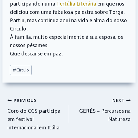
participando numa
Tertúlia Literária
em que nos
deliciou com uma fabulosa palestra sobre Torga.
Partiu, mas continua aqui na vida e alma do nosso
Circulo.
À família, muito especial mente à sua esposa, os
nossos pêsames.
Que descanse em paz.
Post
#
Círculo
Tags:
Navegação
PREVIOUS
NEXT
Coro do CCS participa
GERÊS – Percursos na
de
em festival
Natureza
artigos
internacional em Itália