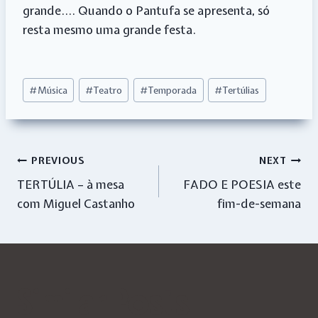
grande…. Quando o Pantufa se apresenta, só
resta mesmo uma grande festa.
Post
#
Música
#
Teatro
#
Temporada
#
Tertúlias
Tags:
Navegação
PREVIOUS
NEXT
TERTÚLIA – à mesa
FADO E POESIA este
de
com Miguel Castanho
fim-de-semana
artigos
Similar Posts