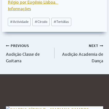
Régio por Eugénio Lisboa.
Informações
Post
#
Actividade
#
Círculo
#
Tertúlias
Tags:
Navegação
PREVIOUS
NEXT
Audição Classe de
Audição Academia de
de
Guitarra
Dança
artigos
Similar Posts