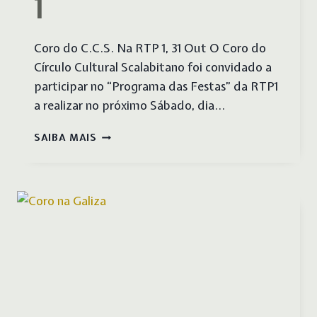
1
Coro do C.C.S. Na RTP 1, 31 Out O Coro do
Círculo Cultural Scalabitano foi convidado a
participar no “Programa das Festas” da RTP1
a realizar no próximo Sábado, dia…
CORO
SAIBA MAIS
DO
C.C.S.
NA
RTP
1