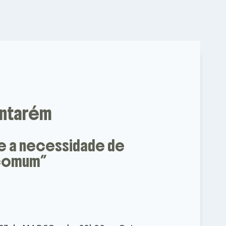
antarém
 e a necessidade de
 comum”