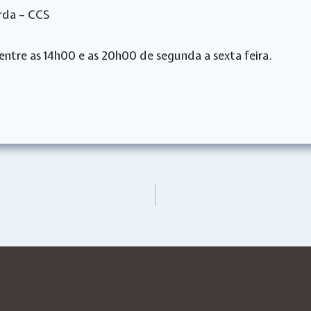
t
e
t
k
d
a
rda – CCS
t
b
e
e
i
i
e
o
r
d
t
l
r
o
e
I
k
s
n
t
 entre as 14h00 e as 20h00 de segunda a sexta feira.