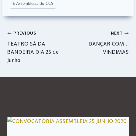
#
Assembleias do CCS
Tags:
Navegação
PREVIOUS
NEXT
TEATRO SÁ DA
DANÇAR COM…
de
BANDEIRA DIA 25 de
VINDIMAS
artigos
junho
Similar Posts