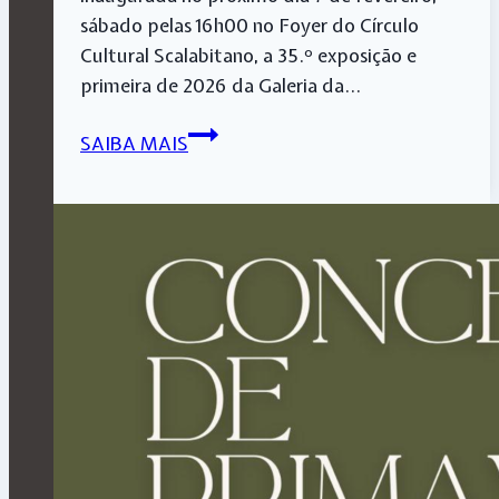
sábado pelas 16h00 no Foyer do Círculo
Cultural Scalabitano, a 35.º exposição e
primeira de 2026 da Galeria da…
GALERIA
SAIBA MAIS
CÍRCULO
INAUGURA
A
EXPOSIÇÃO
DE
JOÃO
PEREIRA
“GENTE
16…
17”