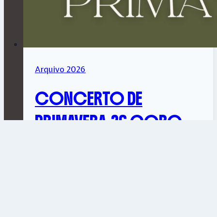
Arquivo 2026
CONCERTO DE
PRIMAVERA.26 CORO
DO CÍRCULO
29.março.17h00 Igreja da Graça Santarém
Coro do Círculo e o Orfeão de Portalegre
Venha Celebrar a Primavera connosco no
coração de Santarém!Esperamos por si, já no