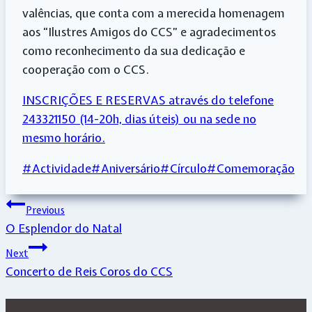
valências, que conta com a merecida homenagem
aos “Ilustres Amigos do CCS” e agradecimentos
como reconhecimento da sua dedicação e
cooperação com o CCS.
INSCRIÇÕES E RESERVAS através do telefone
243321150 (14-20h, dias úteis) ou na sede no
mesmo horário.
Post
#
Actividade
#
Aniversário
#
Círculo
#
Comemoração
Tags:
Navegação
Previous
O Esplendor do Natal
de
Next
artigos
Concerto de Reis Coros do CCS