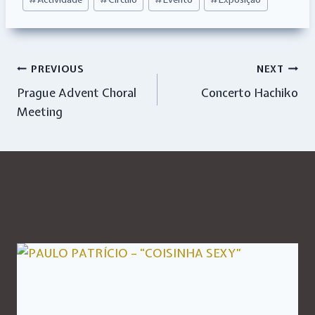
Tags:
Navegação
PREVIOUS
NEXT
Prague Advent Choral
Concerto Hachiko
de
Meeting
artigos
Similar Posts