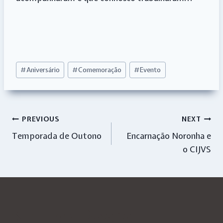
Post
#
Aniversário
#
Comemoração
#
Evento
Tags:
Navegação
PREVIOUS
NEXT
Temporada de Outono
Encarnação Noronha e
de
o CIJVS
artigos
Similar Posts