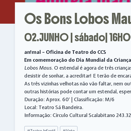
Os Bons Lobos Mau
02.JUNHO | sábado| 16H
an!mal – Oficina de Teatro do CCS
Em comemoração do Dia Mundial da Crianç
Lobos Maus
. O estendal é agora de três crianç
desistir de sonhar, a acreditar! E terão de enc
As três vizinhas velhotas não vão faltar, nem 
outras histórias pode contar um estendal, espe
Duração: Aprox. 60’ | Classificação: M/6
Local: Teatro Sá Bandeira.
Informação: Círculo Cultural Scalabitano 243.
Post
#
Teatro Infantil
#
Veto