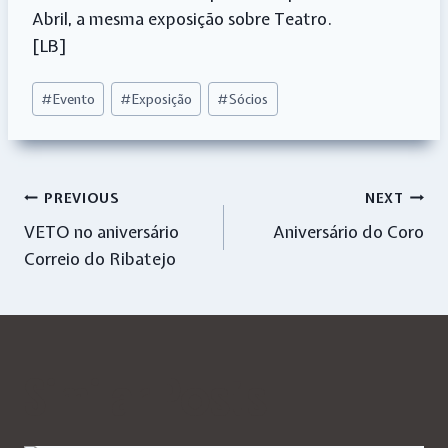
Abril, a mesma exposição sobre Teatro.
[LB]
Post
#
Evento
#
Exposição
#
Sócios
Tags:
Navegação
PREVIOUS
NEXT
VETO no aniversário
Aniversário do Coro
de
Correio do Ribatejo
artigos
Similar Posts