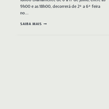
9h00 e as 18h00, decorrerá de 2ª a 6ª feira
no…
ADEC
SAIBA MAIS
–
XIV
ATELIER
DE
VERÃO
INÍCIO
AGENDA
SOBRE NÓS
VALÊNCIAS
DOC
MORADA
NOTÍCIAS 
ACADEMIA
Círculo Cultural Scalabitano
ADEC – XI
Rua do Maestro Luís da Silveira, n.º 4
ADEC NO 
CORO DO 