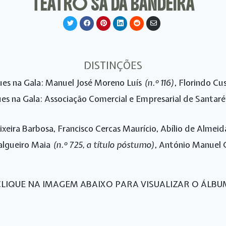
TEATRO SÁ DA BANDEIRA
S
S
S
S
S
S
h
h
h
h
h
h
a
a
a
a
a
a
r
r
r
r
r
r
e
e
e
e
e
e
o
o
o
o
o
v
n
n
n
n
n
i
DISTINÇÕES
T
F
P
L
R
a
w
a
i
i
e
E
es na Gala: Manuel José Moreno Luís
(n.º 116)
, Florindo C
i
c
n
n
d
m
t
e
t
k
d
a
t
b
e
e
i
i
es na Gala: Associação Comercial e Empresarial de Santa
e
o
r
d
t
l
r
o
e
I
k
s
n
t
ixeira Barbosa, Francisco Cercas Maurício, Abílio de Almei
algueiro Maia
(n.º 725, a título póstumo)
, António Manuel 
CLIQUE NA IMAGEM ABAIXO PARA VISUALIZAR O ÁLBU