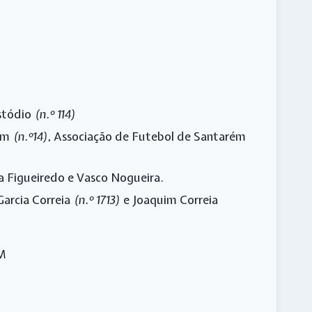
ustódio
(n.º 114)
rém
(n.º14)
, Associação de Futebol de Santarém
da Figueiredo e Vasco Nogueira.
Garcia Correia
(n.º 1713)
e Joaquim Correia
M