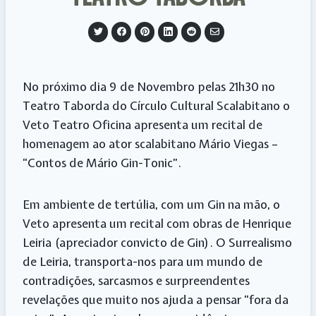
S
S
S
S
S
S
h
h
h
h
h
h
a
a
a
a
a
a
r
r
r
r
r
r
e
e
e
e
e
e
o
o
o
o
o
v
No próximo dia 9 de Novembro pelas 21h30 no
n
n
n
n
n
i
T
F
P
L
R
a
Teatro Taborda do Círculo Cultural Scalabitano o
w
a
i
i
e
E
i
c
n
n
d
m
t
e
t
k
d
a
Veto Teatro Oficina apresenta um recital de
t
b
e
e
i
i
e
o
r
d
t
l
homenagem ao ator scalabitano Mário Viegas –
r
o
e
I
k
s
n
“Contos de Mário Gin-Tonic”.
t
Em ambiente de tertúlia, com um Gin na mão, o
Veto apresenta um recital com obras de Henrique
Leiria (apreciador convicto de Gin). O Surrealismo
de Leiria, transporta-nos para um mundo de
contradições, sarcasmos e surpreendentes
revelações que muito nos ajuda a pensar “fora da