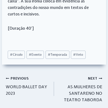
caixa”. A sua ironia coloca em evidência as
contradições do nosso mundo em textos de
curtos e incisivos.
[Duração 40’]
Post
#
Círculo
#
Evento
#
Temporada
#
Veto
Tags:
Navegação
PREVIOUS
NEXT
WORLD BALLET DAY
AS MULHERES DE
de
2023
SANTARENO NO
artigos
TEATRO TABORDA