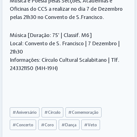
Música e Poesia pelas Secções, Academias e
Oficinas do CCS a realizar no dia 7 de Dezembro
pelas 21h30 no Convento de S.Francisco.
Música [Duração: 75’ | Classif. M6]
Local: Convento de S. Francisco | 7 Dezembro |
21h30
Informações: Círculo Cultural Scalabitano | Tlf.
243321150 (14H-19H)
Post
#
Aniversário
#
Círculo
#
Comemoração
Tags:
#
Concerto
#
Coro
#
Dança
#
Veto