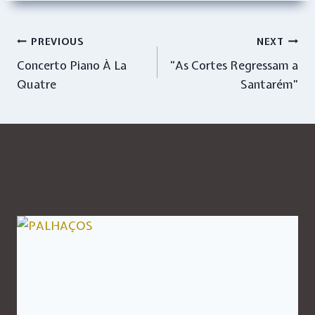
Navegação
PREVIOUS
NEXT
Concerto Piano À La
“As Cortes Regressam a
de
Quatre
Santarém”
artigos
Similar Posts