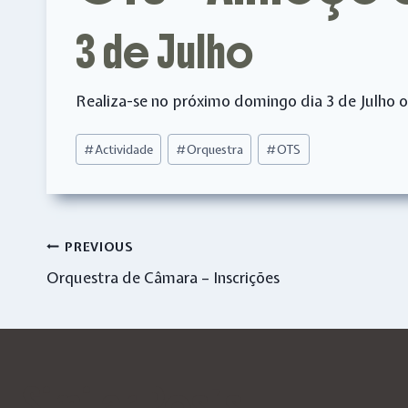
3 de Julho
Realiza-se no próximo domingo dia 3 de Julho o
Post
#
Actividade
#
Orquestra
#
OTS
Tags:
Navegação
PREVIOUS
Orquestra de Câmara – Inscrições
de
artigos
Similar Posts