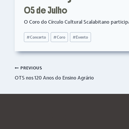
05 de Julho
O Coro do Círculo Cultural Scalabitano partici
Post
#
Concerto
#
Coro
#
Evento
Tags:
Navegação
PREVIOUS
OTS nos 120 Anos do Ensino Agrário
de
artigos
Similar Posts