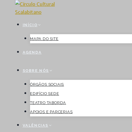
Skip
to
content
INÍCIO
MAPA DO SITE
AGENDA
SOBRE NÓS
ÓRGÃOS SOCIAIS
EDIFÍCIO SEDE
TEATRO TABORDA
APOIOS E PARCERIAS
VALÊNCIAS